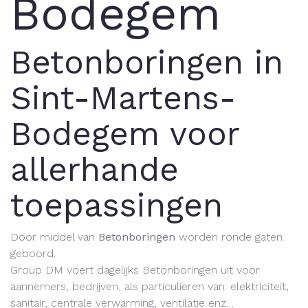
Bodegem
Betonboringen in
Sint-Martens-
Bodegem voor
allerhande
toepassingen
Door middel van
Betonboringen
worden ronde gaten
geboord.
Group DM voert dagelijks Betonboringen uit voor
aannemers, bedrijven, als particulieren van:
elektriciteit,
sanitair, centrale verwarming, ventilatie enz…