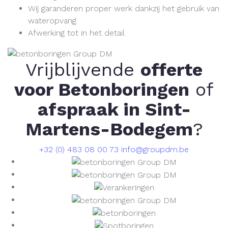
Wij garanderen proper werk dankzij het gebruik van
wateropvang
Afwerking tot in het detail
Vrijblijvende
offerte
voor Betonboringen
of
afspraak in Sint-
Martens-Bodegem
?
+32 (0) 483 08 00 73
info@groupdm.be