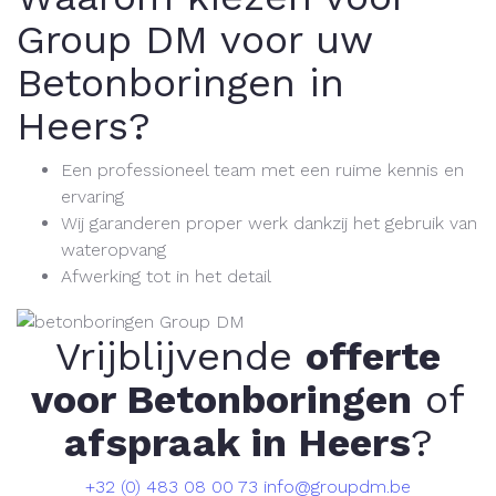
Group DM voor uw
Betonboringen in
Heers?
Een professioneel team met een ruime kennis en
ervaring
Wij garanderen proper werk dankzij het gebruik van
wateropvang
Afwerking tot in het detail
Vrijblijvende
offerte
voor Betonboringen
of
afspraak in Heers
?
+32 (0) 483 08 00 73
info@groupdm.be